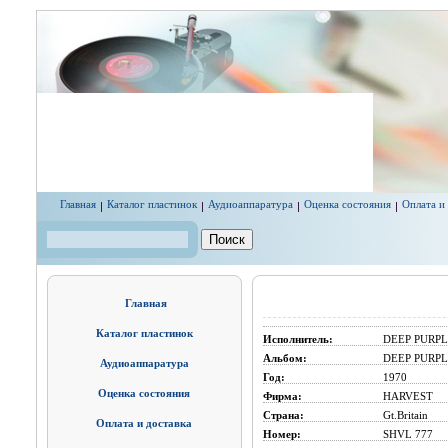
Перейти к основному содержанию
Главная
Каталог пластинок
Аудиоаппаратура
Оценка состояния
Оплата и
Поиск
Форма поиска
Главная
Каталог пластинок
Исполнитель:
DEEP PURPL
Альбом:
DEEP PURPL
Аудиоаппаратура
Год:
1970
Оценка состояния
Фирма:
HARVEST
Страна:
Gt.Britain
Оплата и доставка
Номер:
SHVL 777