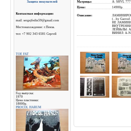
Защита покупателей
Матрицы:
A: SHVL 777 
Цена:
14900р.
Контактная информация:
Описание:
ЛАМИНИРОВ
(...by Garr
mail: sergejfedin59@gmail.com
НЕ ЛАМИНИ
ВНУТРЕННИ
Местонахождение: г.Пенза.
ЛЕЙБЬЛЫ: A-
ВИНИЛ: A-N
тел: +7 902 343 6581 Сергей
TOE FAT
Год выпуска:
1970
Цена пластинки:
18000р.
PROCOL HARUM