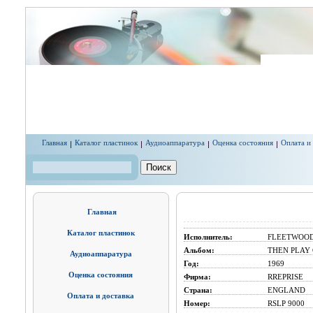
Перейти к основному содержанию
Главная
Каталог пластинок
Аудиоаппаратура
Оценка состояния
Оплата и
Поиск
Форма поиска
Главная
Каталог пластинок
Исполнитель:
FLEETWOO
Альбом:
THEN PLAY
Аудиоаппаратура
Год:
1969
Оценка состояния
Фирма:
RREPRISE
Страна:
ENGLAND
Оплата и доставка
Номер:
RSLP 9000