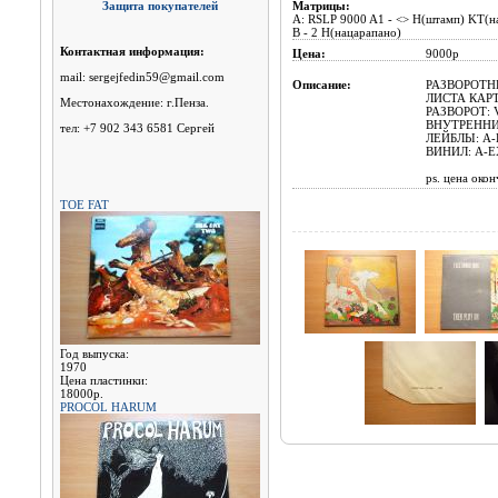
Защита покупателей
Матрицы:
A: RSLP 9000 A1 - <> H(штамп) KT(н
B - 2 H(нацарапано)
Контактная информация:
Цена:
9000р
mail: sergejfedin59@gmail.com
Описание:
РАЗВОРОТНЫЙ
ЛИСТА КАРТ
Местонахождение: г.Пенза.
РАЗВОРОТ: 
ВНУТРЕННИЙ
тел: +7 902 343 6581 Сергей
ЛЕЙБЛЫ: A-E
ВИНИЛ: A-EX
ps. цена окон
TOE FAT
Год выпуска:
1970
Цена пластинки:
18000р.
PROCOL HARUM