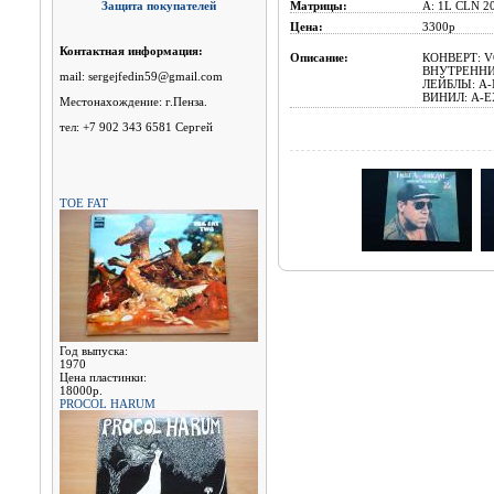
Защита покупателей
Матрицы:
A: 1L CLN 20
Цена:
3300p
Контактная информация:
Описание:
КОНВЕРТ: VG
ВНУТРЕННИЙ
mail: sergejfedin59@gmail.com
ЛЕЙБЛЫ: A-N
ВИНИЛ: A-EX
Местонахождение: г.Пенза.
тел: +7 902 343 6581 Сергей
TOE FAT
Год выпуска:
1970
Цена пластинки:
18000р.
PROCOL HARUM