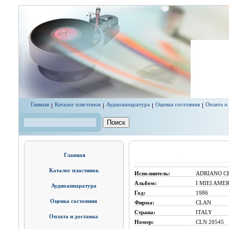
Перейти к основному содержанию
Главная
Каталог пластинок
Аудиоаппаратура
Оценка состояния
Оплата и
Поиск
Форма поиска
Главная
Каталог пластинок
Исполнитель:
ADRIANO C
Альбом:
I MIEI AMERI
Аудиоаппаратура
Год:
1986
Оценка состояния
Фирма:
CLAN
Страна:
ITALY
Оплата и доставка
Номер:
CLN 20545