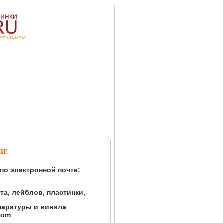
И!
по электронной почте:
а, лейблов, пластинки,
паратуры и винила
.com