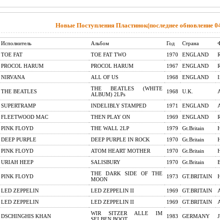
Новые Поступления Пластинок(последнее обновление 04 
Исполнитель
Альбом
Год
Страна
TOE FAT
TOE FAT TWO
1970
ENGLAND
PROCOL HARUM
PROCOL HARUM
1967
ENGLAND
NIRVANA
ALL OF US
1968
ENGLAND
THE BEATLES (WHITE
THE BEATLES
1968
U.K.
ALBUM) 2LPs
SUPERTRAMP
INDELIBLY STAMPED
1971
ENGLAND
FLEETWOOD MAC
THEN PLAY ON
1969
ENGLAND
PINK FLOYD
THE WALL 2LP
1979
Gt.Britain
DEEP PURPLE
DEEP PURPLE IN ROCK
1970
Gt.Britain
PINK FLOYD
ATOM HEART MOTHER
1970
Gt.Britain
URIAH HEEP
SALISBURY
1970
Gt.Britain
THE DARK SIDE OF THE
PINK FLOYD
1973
GT.BRITAIN
MOON
LED ZEPPELIN
LED ZEPPELIN II
1969
GT.BRITAIN
LED ZEPPELIN
LED ZEPPELIN II
1969
GT.BRITAIN
WIR SITZER ALLE IM
DSCHINGHIS KHAN
1983
GERMANY
SELBEN BOOT