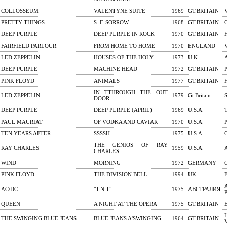
COLLOSSEUM
VALENTYNE SUITE
1969
GT.BRITAIN
PRETTY THINGS
S. F. SORROW
1968
GT.BRITAIN
DEEP PURPLE
DEEP PURPLE IN ROCK
1970
GT.BRITAIN
FAIRFIELD PARLOUR
FROM HOME TO HOME
1970
ENGLAND
LED ZEPPELIN
HOUSES OF THE HOLY
1973
U.K.
DEEP PURPLE
MACHINE HEAD
1972
GT.BRITAIN
PINK FLOYD
ANIMALS
1977
GT.BRITAIN
IN TTHROUGH THE OUT
LED ZEPPELIN
1979
Gt.Britain
DOOR
DEEP PURPLE
DEEP PURPLE (APRIL)
1969
U.S.A.
PAUL MAURIAT
OF VODKA AND CAVIAR
1970
U.S.A.
TEN YEARS AFTER
SSSSH
1975
U.S.A.
THE GENIOS OF RAY
RAY CHARLES
1959
U.S.A.
CHARLES
WIND
MORNING
1972
GERMANY
PINK FLOYD
THE DIVISION BELL
1994
UK
AC/DC
"T.N.T"
1975
АВСТРАЛИЯ
QUEEN
A NIGHT AT THE OPERA
1975
GT.BRITAIN
THE SWINGING BLUE JEANS
BLUE JEANS A'SWINGING
1964
GT.BRITAIN