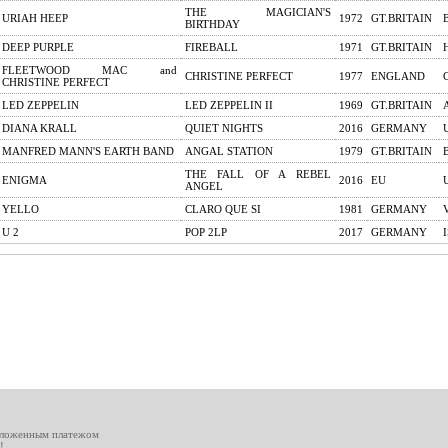
THE MAGICIAN'S
URIAH HEEP
1972
GT.BRITAIN
BIRTHDAY
DEEP PURPLE
FIREBALL
1971
GT.BRITAIN
FLEETWOOD MAC and
CHRISTINE PERFECT
1977
ENGLAND
CHRISTINE PERFECT
LED ZEPPELIN
LED ZEPPELIN II
1969
GT.BRITAIN
DIANA KRALL
QUIET NIGHTS
2016
GERMANY
MANFRED MANN'S EARTH BAND
ANGAL STATION
1979
GT.BRITAIN
THE FALL OF A REBEL
ENIGMA
2016
EU
ANGEL
YELLO
CLARO QUE SI
1981
GERMANY
U 2
POP 2LP
2017
GERMANY
аложенным платежом
!