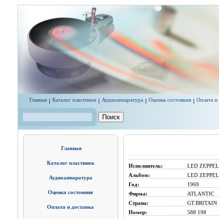
Перейти к основному содержанию
Главная
Каталог пластинок
Аудиоаппаратура
Оценка состояния
Оплата и
Поиск
Форма поиска
Главная
Каталог пластинок
Исполнитель:
LED ZEPPEL
Альбом:
LED ZEPPELI
Аудиоаппаратура
Год:
1969
Оценка состояния
Фирма:
ATLANTIC
Страна:
GT.BRITAIN
Оплата и доставка
Номер:
588 198