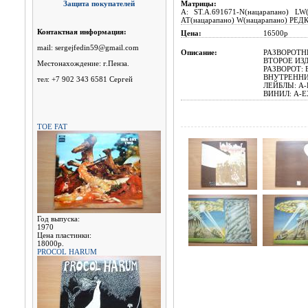
Защита покупателей
Матрицы:
A: ST.A.691671-N(нацарапано) LW(
AT(нацарапано) W(нацарапано) Р
Контактная информация:
Цена:
16500р
mail: sergejfedin59@gmail.com
Описание:
РАЗВОРОТНЫЙ
ВТОРОЕ ИЗД
Местонахождение: г.Пенза.
РАЗВОРОТ: 
ВНУТРЕННИЙ
тел: +7 902 343 6581 Сергей
ЛЕЙБЛЫ: A-E
ВИНИЛ: A-EX
TOE FAT
Год выпуска:
1970
Цена пластинки:
18000р.
PROCOL HARUM