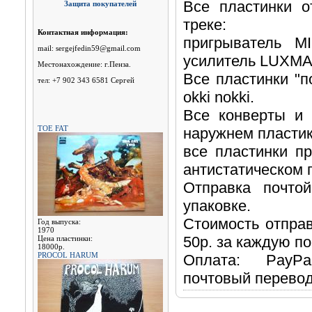
Все пластинки о
Защита покупателей
треке:
Контактная информация:
пригрыватель 
mail: sergejfedin59@gmail.com
усилитель LUXMA
Местонахождение: г.Пенза.
Все пластинки "п
тел: +7 902 343 6581 Сергей
okki nokki.
Все конверты и 
TOE FAT
наружнем пластик
все пластинки п
антистатическом 
Отправка почто
упаковке.
Стоимость отправ
Год выпуска:
1970
50р. за каждую п
Цена пластинки:
18000р.
PROCOL HARUM
Оплата: PayPal
почтовый перевод