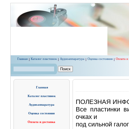
Перейти к основному содержанию
Главная
Каталог пластинок
Аудиоаппаратура
Оценка состояния
Оплата и
Поиск
Форма поиска
Главная
Каталог пластинок
ПОЛЕЗНАЯ ИНФ
Аудиоаппаратура
Все пластинки в
Оценка состояния
очках и
Оплата и доставка
под сильной гало