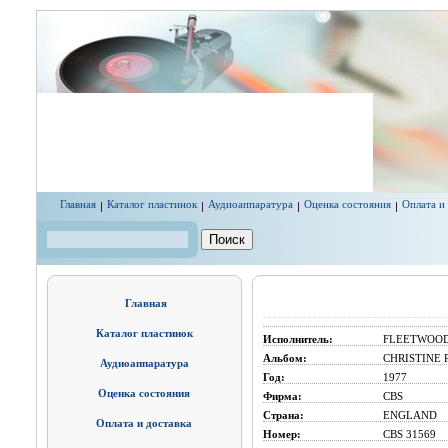
Перейти к основному содержанию
Главная
Каталог пластинок
Аудиоаппаратура
Оценка состояния
Оплата и
Поиск
Форма поиска
Главная
Каталог пластинок
Исполнитель:
FLEETWOOD 
Альбом:
CHRISTINE 
Аудиоаппаратура
Год:
1977
Оценка состояния
Фирма:
CBS
Страна:
ENGLAND
Оплата и доставка
Номер:
CBS 31569