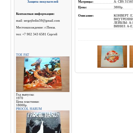
Защита покупателей
Матрицы:
A: CBS 31569
Цена:
3800р.
Контактная информация:
Описание:
КОНВЕРТ: E
ВНУТРЕННИ
mail: sergejfedin59@gmail.com
ЛЕЙБЛЫ: A-
ВИНИЛ: A-EX
Местонахождение: г.Пенза.
тел: +7 902 343 6581 Сергей
TOE FAT
Год выпуска:
1970
Цена пластинки:
18000р.
PROCOL HARUM