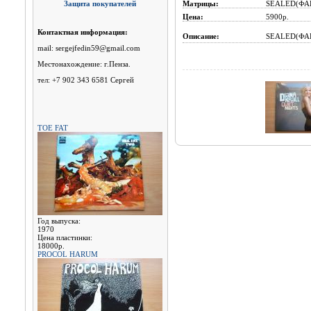
Защита покупателей
Матрицы:
SEALED(ФА
Цена:
5900р.
Контактная информация:
Описание:
SEALED(ФА
mail: sergejfedin59@gmail.com
Местонахождение: г.Пенза.
тел: +7 902 343 6581 Сергей
TOE FAT
Год выпуска:
1970
Цена пластинки:
18000р.
PROCOL HARUM