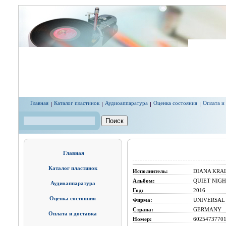
Перейти к основному содержанию
Главная
Каталог пластинок
Аудиоаппаратура
Оценка состояния
Оплата и
Поиск
Форма поиска
Главная
Каталог пластинок
Исполнитель:
DIANA KRA
Альбом:
QUIET NIGH
Аудиоаппаратура
Год:
2016
Оценка состояния
Фирма:
UNIVERSAL
Страна:
GERMANY
Оплата и доставка
Номер:
6025473770