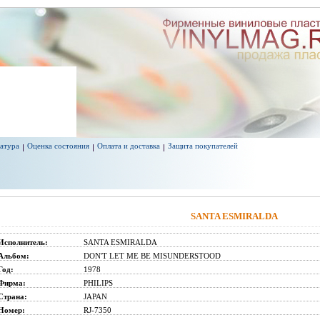
атура
Оценка состояния
Оплата и доставка
Защита покупателей
SANTA ESMIRALDA
Исполнитель:
SANTA ESMIRALDA
Альбом:
DON'T LET ME BE MISUNDERSTOOD
Год:
1978
Фирма:
PHILIPS
Страна:
JAPAN
Номер:
RJ-7350