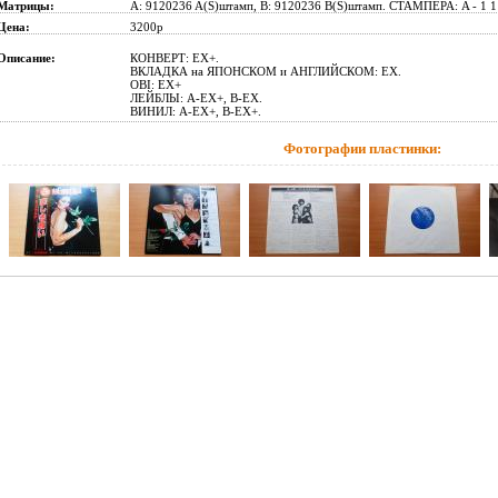
Матрицы:
A: 9120236 A(S)штамп, B: 9120236 B(S)штамп. СТАМПЕРА: A - 1 
Цена:
3200р
Описание:
КОНВЕРТ: EX+.
ВКЛАДКА на ЯПОНСКОМ и АНГЛИЙСКОМ: EX.
OBI: EX+
ЛЕЙБЛЫ: A-EX+, B-EX.
ВИНИЛ: A-EX+, B-EX+.
Фотографии пластинки: