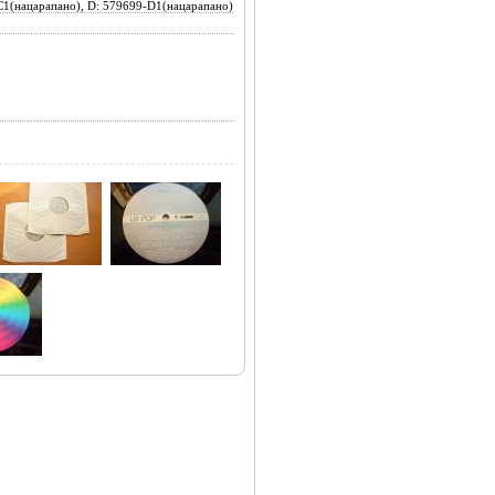
C1(нацарапано), D: 579699-D1(нацарапано)