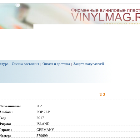
атура
Оценка состояния
Оплата и доставка
Защита покупателей
U 2
Исполнитель:
U 2
Альбом:
POP 2LP
Год:
2017
Фирма:
ISLAND
Страна:
GERMANY
Номер:
579699