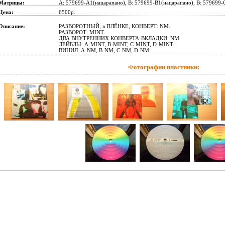
Матрицы:
A: 579699-A1(нацарапано), B: 579699-B1(нацарапано), B: 579699-
Цена:
6500р.
Описание:
РАЗВОРОТНЫЙ, в ПЛЁНКЕ, КОНВЕРТ: NM.
РАЗВОРОТ: MINT.
ДВА ВНУТРЕННИХ КОНВЕРТА-ВКЛАДКИ: NM.
ЛЕЙБЛЫ: A-MINT, B-MINT, C-MINT, D-MINT.
ВИНИЛ: A-NM, B-NM, C-NM, D-NM.
Фотографии пластинки: