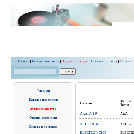
Перейти к основному содержанию
Главная
Каталог пластинок
Аудиоаппаратура
Оценка состояния
Оплата и
Поиск
Форма поиска
Главная
Каталог пластинок
Фирма/
Название
Бренд
Аудиоаппаратура
AKAI AH-9
AKAI
Оценка состояния
ALTEC N-3000-E
ALTEC
Оплата и доставка
ELECTRO-VOICE
ELECTR