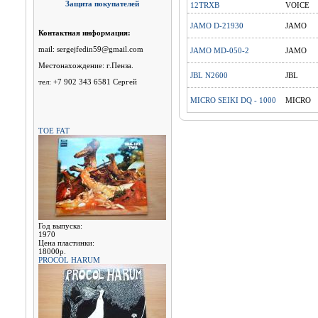
Защита покупателей
12TRXB
VOICE
JAMO D-21930
JAMO
Контактная информация:
mail: sergejfedin59@gmail.com
JAMO MD-050-2
JAMO
Местонахождение: г.Пенза.
JBL N2600
JBL
тел: +7 902 343 6581 Сергей
MICRO SEIKI DQ - 1000
MICRO
TOE FAT
Год выпуска:
1970
Цена пластинки:
18000р.
PROCOL HARUM