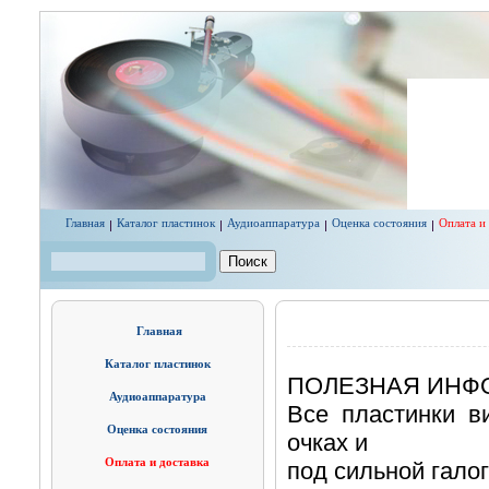
Перейти к основному содержанию
Главная
Каталог пластинок
Аудиоаппаратура
Оценка состояния
Оплата и
Поиск
Форма поиска
Главная
Каталог пластинок
ПОЛЕЗНАЯ ИНФ
Аудиоаппаратура
Все пластинки в
Оценка состояния
очках и
Оплата и доставка
под сильной гало