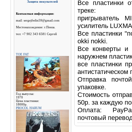
Все пластинки о
Защита покупателей
треке:
Контактная информация:
пригрыватель 
mail: sergejfedin59@gmail.com
усилитель LUXMA
Местонахождение: г.Пенза.
Все пластинки "п
тел: +7 902 343 6581 Сергей
okki nokki.
Все конверты и 
TOE FAT
наружнем пластик
все пластинки п
антистатическом 
Отправка почто
упаковке.
Стоимость отправ
Год выпуска:
1970
50р. за каждую п
Цена пластинки:
18000р.
PROCOL HARUM
Оплата: PayPal
почтовый перевод