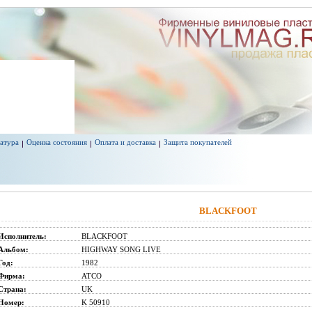
атура
Оценка состояния
Оплата и доставка
Защита покупателей
BLACKFOOT
Исполнитель:
BLACKFOOT
Альбом:
HIGHWAY SONG LIVE
Год:
1982
Фирма:
ATCO
Страна:
UK
Номер:
K 50910