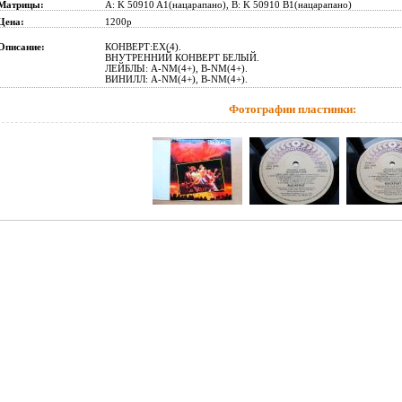
Матрицы:
A: K 50910 A1(нацарапано), B: K 50910 B1(нацарапано)
Цена:
1200р
Описание:
КОНВЕРТ:EX(4).
ВНУТРЕННИЙ КОНВЕРТ БЕЛЫЙ.
ЛЕЙБЛЫ: A-NM(4+), B-NM(4+).
ВИНИЛЛ: A-NM(4+), B-NM(4+).
Фотографии пластинки: