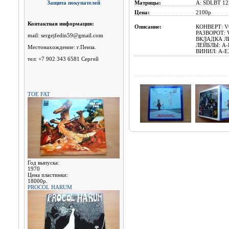
Защита покупателей
Матрицы:
A: SDLBT 12
Цена:
2100р
Контактная информация:
Описание:
КОНВЕРТ: VG
РАЗВОРОТ: V
mail: sergejfedin59@gmail.com
ВКЛАДКА ЛИ
ЛЕЙБЛЫ: A-E
Местонахождение: г.Пенза.
ВИНИЛ: A-EX
тел: +7 902 343 6581 Сергей
TOE FAT
Год выпуска:
1970
Цена пластинки:
18000р.
PROCOL HARUM