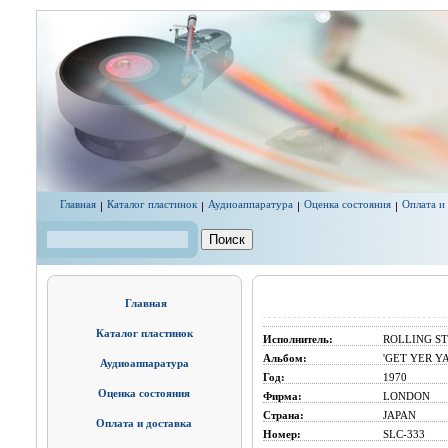
Перейти к основному содержанию
Главная
Каталог пластинок
Аудиоаппаратура
Оценка состояния
Оплата и
Поиск
Форма поиска
Главная
Каталог пластинок
Исполнитель:
ROLLING S
Альбом:
'GET YER YA
Аудиоаппаратура
Год:
1970
Оценка состояния
Фирма:
LONDON
Страна:
JAPAN
Оплата и доставка
Номер:
SLC-333