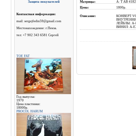
Защита покупателей
Матрицы:
A: T AB 4182
Цена:
1800p.
Контактная информация:
Описание:
КОНВЕРТ:VG
ВНУТРЕННИ
mail: sergejfedin59@gmail.com
ЛЕЙБЛЫ: A-E
ВИНИЛ: A-EX
Местонахождение: г.Пенза.
тел: +7 902 343 6581 Сергей
TOE FAT
Год выпуска:
1970
Цена пластинки:
18000р.
PROCOL HARUM