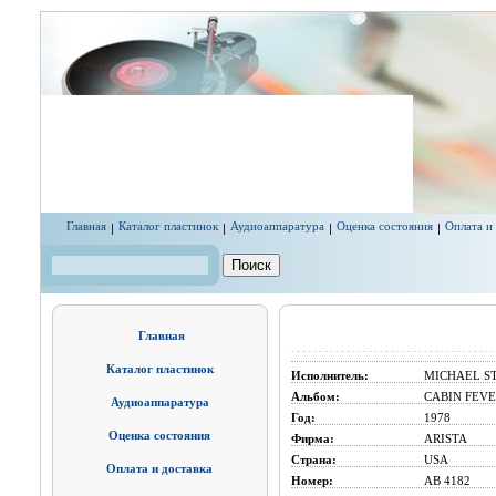
Перейти к основному содержанию
Главная
Каталог пластинок
Аудиоаппаратура
Оценка состояния
Оплата и
Поиск
Форма поиска
Главная
Каталог пластинок
Исполнитель:
MICHAEL S
Альбом:
CABIN FEVE
Аудиоаппаратура
Год:
1978
Оценка состояния
Фирма:
ARISTA
Страна:
USA
Оплата и доставка
Номер:
AB 4182