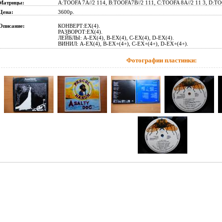
Матрицы:
A:TOOFA 7A//2 114, B:TOOFA7B//2 111, C:TOOFA 8A//2 11 3, D:TO
Цена:
3600p.
Описание:
КОНВЕРТ:EX(4).
РАЗВОРОТ:EX(4).
ЛЕЙБЛЫ: A-
EX(4)
, B-
EX(4)
, C-
EX(4), D-EX(4).
ВИНИЛ: A-
EX(4)
, B-
EX+
(4+),
C-
EX+(4+), D-EX+(4+).
Фотографии пластинки: