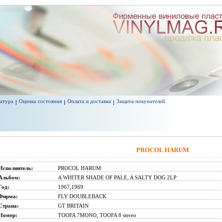
атура
Оценка состояния
Оплата и доставка
Защита покупателей
PROCOL HARUM
Исполнитель:
PROCOL HARUM
Альбом:
A WHITER SHADE OF PALE, A SALTY DOG 2LP
Год:
1967,1969
Фирма:
FLY DOUBLEBACK
Страна:
GT BRITAIN
Номер:
TOOFA 7MONO, TOOFA 8 stereo