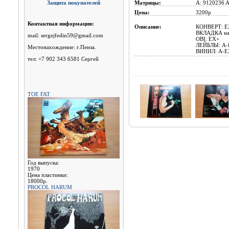
Защита покупателей
Матрицы:
A: 9120236 A
Цена:
3200р
Контактная информация:
Описание:
КОНВЕРТ: E
ВКЛАДКА н
mail: sergejfedin59@gmail.com
OBI: EX+
ЛЕЙБЛЫ: A-E
Местонахождение: г.Пенза.
ВИНИЛ: A-EX
тел: +7 902 343 6581 Сергей
TOE FAT
Год выпуска:
1970
Цена пластинки:
18000р.
PROCOL HARUM