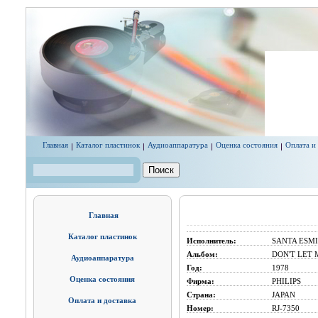
Перейти к основному содержанию
Главная
Каталог пластинок
Аудиоаппаратура
Оценка состояния
Оплата и
Поиск
Форма поиска
Главная
Каталог пластинок
Исполнитель:
SANTA ESM
Альбом:
DON'T LET
Аудиоаппаратура
Год:
1978
Оценка состояния
Фирма:
PHILIPS
Страна:
JAPAN
Оплата и доставка
Номер:
RJ-7350