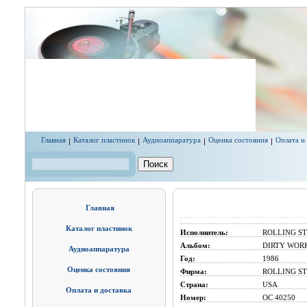
Перейти к основному содержанию
Главная
Каталог пластинок
Аудиоаппаратура
Оценка состояния
Оплата и
Поиск
Форма поиска
Главная
Каталог пластинок
Исполнитель:
ROLLING S
Альбом:
DIRTY WOR
Аудиоаппаратура
Год:
1986
Оценка состояния
Фирма:
ROLLING ST
Страна:
USA
Оплата и доставка
Номер:
OC 40250