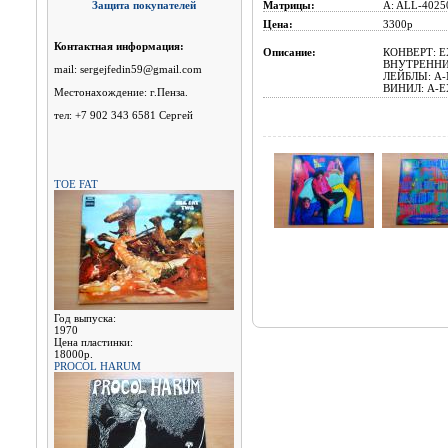
Защита покупателей
Матрицы:
A: ALL-40250
Цена:
3300p
Контактная информация:
Описание:
КОНВЕРТ: E
ВНУТРЕННИ
mail: sergejfedin59@gmail.com
ЛЕЙБЛЫ: A-
ВИНИЛ: A-EX
Местонахождение: г.Пенза.
тел: +7 902 343 6581 Сергей
TOE FAT
Год выпуска:
1970
Цена пластинки:
18000р.
PROCOL HARUM