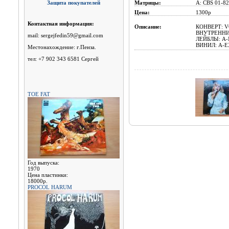
Защита покупателей
Матрицы:
A: CBS 01-82
Цена:
1300p
Контактная информация:
Описание:
КОНВЕРТ: V
ВНУТРЕННИ
mail: sergejfedin59@gmail.com
ЛЕЙБЛЫ: A-
ВИНИЛ: A-EX
Местонахождение: г.Пенза.
тел: +7 902 343 6581 Сергей
TOE FAT
Год выпуска:
1970
Цена пластинки:
18000р.
PROCOL HARUM