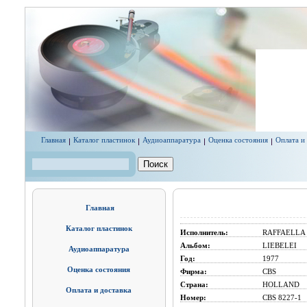
Перейти к основному содержанию
Главная
Каталог пластинок
Аудиоаппаратура
Оценка состояния
Оплата и
Поиск
Форма поиска
Главная
Каталог пластинок
Исполнитель:
RAFFAELLA
Альбом:
LIEBELEI
Аудиоаппаратура
Год:
1977
Оценка состояния
Фирма:
CBS
Страна:
HOLLAND
Оплата и доставка
Номер:
CBS 8227-1