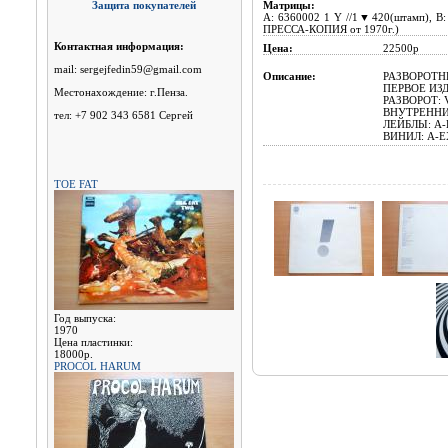
Защита покупателей
Матрицы:
A: 6360002 1 Y //1▼420(штамп), B
ПРЕССА-КОПИЯ от 1970г.)
Контактная информация:
Цена:
22500р
mail: sergejfedin59@gmail.com
Описание:
РАЗВОРОТНЫ
ПЕРВОЕ ИЗД
Местонахождение: г.Пенза.
РАЗВОРОТ: 
ВНУТРЕННИ
тел: +7 902 343 6581 Сергей
ЛЕЙБЛЫ: A-E
ВИНИЛ: A-EX
TOE FAT
Год выпуска:
1970
Цена пластинки:
18000р.
PROCOL HARUM