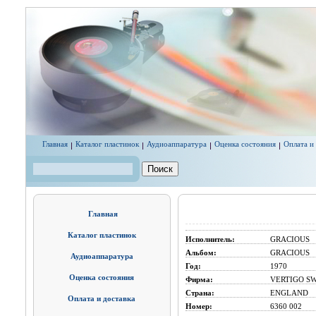
Перейти к основному содержанию
Главная
Каталог пластинок
Аудиоаппаратура
Оценка состояния
Оплата и
Поиск
Форма поиска
Главная
Каталог пластинок
Исполнитель:
GRACIOUS
Альбом:
GRACIOUS
Аудиоаппаратура
Год:
1970
Оценка состояния
Фирма:
VERTIGO SW
Страна:
ENGLAND
Оплата и доставка
Номер:
6360 002