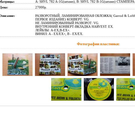
Матрицы:
A: SHVL 782 A-1G(штамп), B: SHVL 782 B-1G(штамп) СТАМПЕРА:
Цена:
27000р.
Описание:
РАЗВОРОТНЫЙ, ЛАМИНИРОВАННАЯ ОБЛОЖКА( Garrod & Loftho
ПЕРВОЕ ИЗДАНИЕ) КОНВЕРТ: VG.
НЕ ЛАМИНИРОВАННЫЙ РАЗВОРОТ: VG.
ВНУТРЕННИЙ КОНВЕРТ-ВКЛАДКА HARVEST: EX.
ЛЕЙБЛЫ: A-EX,B-EX+.
ВИНИЛ: A - EX/EX+, B - EX/EX.
Фотографии пластинки: