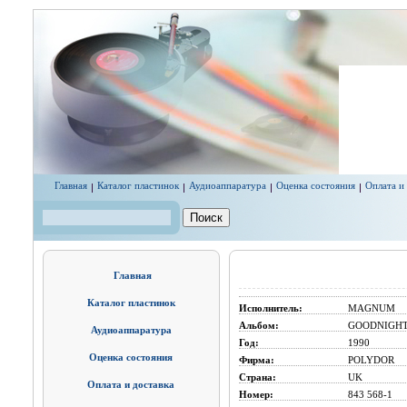
Перейти к основному содержанию
Главная
Каталог пластинок
Аудиоаппаратура
Оценка состояния
Оплата и
Поиск
Форма поиска
Главная
Каталог пластинок
Исполнитель:
MAGNUM
Альбом:
GOODNIGHT 
Аудиоаппаратура
Год:
1990
Оценка состояния
Фирма:
POLYDOR
Страна:
UK
Оплата и доставка
Номер:
843 568-1