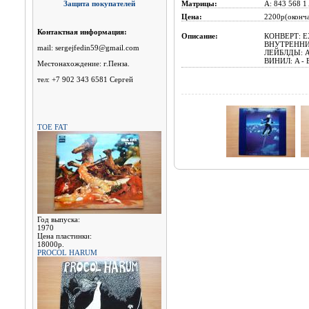
Защита покупателей
Матрицы:
A: 843 568 
Цена:
2200р(оконча
Контактная информация:
Описание:
КОНВЕРТ: E
ВНУТРЕННИ
mail: sergejfedin59@gmail.com
ЛЕЙБЛДЫ: A 
ВИНИЛ: A - 
Местонахождение: г.Пенза.
тел: +7 902 343 6581 Сергей
TOE FAT
Год выпуска:
1970
Цена пластинки:
18000р.
PROCOL HARUM