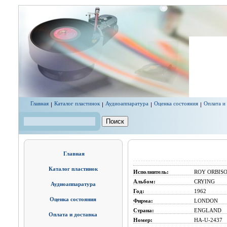
Перейти к основному содержанию
Главная
Каталог пластинок
Аудиоаппаратура
Оценка состояния
Оплата и
Поиск
Форма поиска
Главная
Каталог пластинок
Исполнитель:
ROY ORBIS
Альбом:
CRYING
Аудиоаппаратура
Год:
1962
Оценка состояния
Фирма:
LONDON
Страна:
ENGLAND
Оплата и доставка
Номер:
HA-U-2437