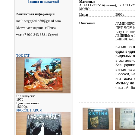
Защита покупателей
Матрицы:
A: ACLL-212-1A(штамп), B: ACLL
МОНО
Контактная информация:
Цена:
3900p.
mail: sergejfedin59@gmail.com
Описание:
ЛАМИНИРО
ПЕРВОЕ 
Местонахождение: г.Пенза.
ВНУТРЕННИ
тел: +7 902 343 6581 Сергей
ЛЕЙБЛЫ: A-E
ВИНИЛ: A-EX
винил на в
едва види
TOE FAT
видимых в
в остальн
без царапи
винил на з
шорохи, н
и в тихих 
музыку не
чистый, бе
Год выпуска:
1970
Цена пластинки:
18000р.
PROCOL HARUM