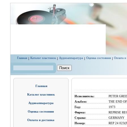
Перейти к основному содержанию
Главная
Каталог пластинок
Аудиоаппаратура
Оценка состояния
Оплата и
Поиск
Форма поиска
Главная
Каталог пластинок
Исполнитель:
PETER GRE
Альбом:
THE END O
Аудиоаппаратура
Год:
1973
Оценка состояния
Фирма:
REPRISE RE
Страна:
GERMANY
Оплата и доставка
Номер:
REP 24 023(F