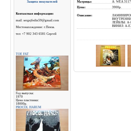
Защита покупателей
Матрицы:
A: WEA 3117
Цена:
3900p.
Контактная информация:
Описание:
ЛАМИНИРОВ
ВНУТРЕННИ
mail: sergejfedin59@gmail.com
ЛЕЙБЛЫ: A-E
ВИНИЛ: A-EX
Местонахождение: г.Пенза.
тел: +7 902 343 6581 Сергей
TOE FAT
Год выпуска:
1970
Цена пластинки:
18000р.
PROCOL HARUM