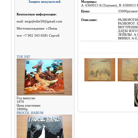
Защита покупателей
Матрицы:
A: 6360015 A//2(штамп), B: 6360015
Цена:
33000p(оконч
Контактная информация:
Описание:
РАЗВОРОТНЫ
mail: sergejfedin59@gmail.com
РАЗВОРОТ: 
ВНУТРЕННИ
Местонахождение: г.Пенза.
ДАТЫ ИЗГОТ
ЛЕЙБЛЫ: A-E
тел: +7 902 343 6581 Сергей
ВИНИЛ: A-E
TOE FAT
Год выпуска:
1970
Цена пластинки:
18000р.
PROCOL HARUM