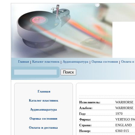
Перейти к основному содержанию
Главная
Каталог пластинок
Аудиоаппаратура
Оценка состояния
Оплата и
Поиск
Форма поиска
Главная
Каталог пластинок
Исполнитель:
WARHORSE
Альбом:
WARHORSE
Аудиоаппаратура
Год:
1970
Оценка состояния
Фирма:
VERTIGO SW
Страна:
ENGLAND
Оплата и доставка
Номер:
6360 015