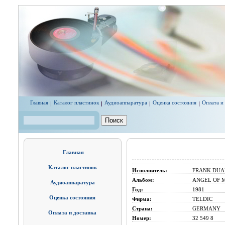
Перейти к основному содержанию
Главная
Каталог пластинок
Аудиоаппаратура
Оценка состояния
Оплата и
Поиск
Форма поиска
Главная
Каталог пластинок
Исполнитель:
FRANK DUA
Альбом:
ANGEL OF 
Аудиоаппаратура
Год:
1981
Оценка состояния
Фирма:
TELDIC
Страна:
GERMANY
Оплата и доставка
Номер:
32 549 8