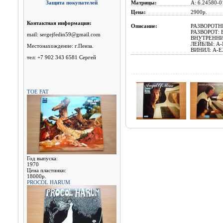
Защита покупателей
Матрицы:
A: 6.24580-0
Цена:
2900p.
Контактная информация:
Описание:
РАЗВОРОТН
РАЗВОРОТ: 
mail: sergejfedin59@gmail.com
ВНУТРЕННИ
ЛЕЙБЛЫ: A-
Местонахождение: г.Пенза.
ВИНИЛ: A-EX
тел: +7 902 343 6581 Сергей
TOE FAT
Год выпуска:
1970
Цена пластинки:
18000р.
PROCOL HARUM