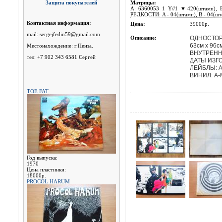
Защита покупателей
Матрицы:
A: 6360053 1 Y//1 ▼420(штамп), 
РЕДКОСТИ: A - 04(штамп), B - 0
Контактная информация:
Цена:
39000p.
mail: sergejfedin59@gmail.com
Описание:
ОДНОСТОРО
63см х 96с
Местонахождение: г.Пенза.
ВНУТРЕНН
тел: +7 902 343 6581 Сергей
ДАТЫ ИЗГО
ЛЕЙБЛЫ: A-
ВИНИЛ: A-M
TOE FAT
Год выпуска:
1970
Цена пластинки:
18000р.
PROCOL HARUM