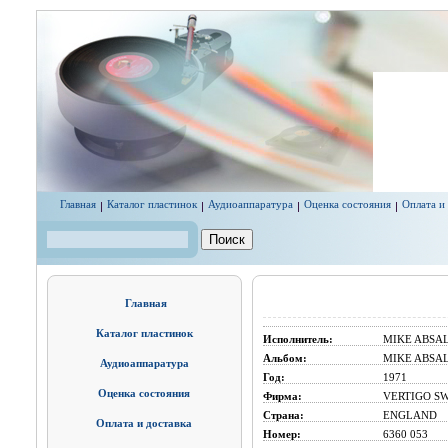
Перейти к основному содержанию
Главная
Каталог пластинок
Аудиоаппаратура
Оценка состояния
Оплата и
Поиск
Форма поиска
Главная
Каталог пластинок
Исполнитель:
MIKE ABSA
Альбом:
MIKE ABSA
Аудиоаппаратура
Год:
1971
Оценка состояния
Фирма:
VERTIGO SW
Страна:
ENGLAND
Оплата и доставка
Номер:
6360 053