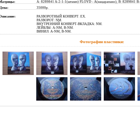
Матрицы:
A: 8289841 A-2-1-1(штамп) FLOYD - A(нацарапано), B: 8289841 B
Цена:
35000p.
Описание:
РАЗВОРОТНЫЙ КОНВЕРТ: EX.
РАЗВОРОТ: NM.
ВНУТРЕННИЙ КОНВЕРТ-ВКЛАДКА: NM.
ЛЕЙБЛЫ: A-NM, B-NM.
ВИНИЛ: A-NM, B-NM.
Фотографии пластинки: