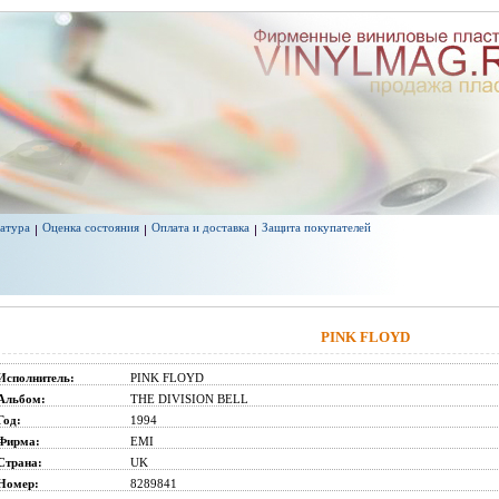
атура
Оценка состояния
Оплата и доставка
Защита покупателей
PINK FLOYD
Исполнитель:
PINK FLOYD
Альбом:
THE DIVISION BELL
Год:
1994
Фирма:
EMI
Страна:
UK
Номер:
8289841