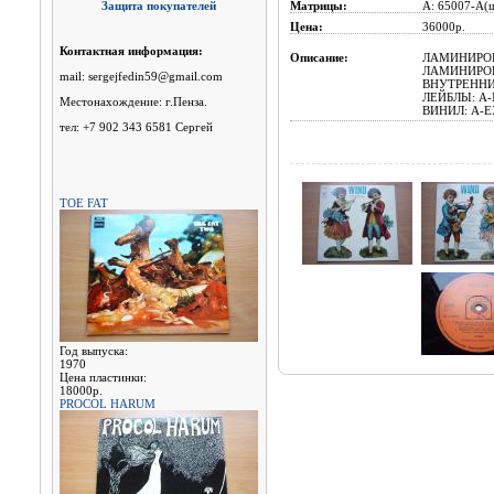
Защита покупателей
Матрицы:
A: 65007-A(ш
Цена:
36000р.
Контактная информация:
Описание:
ЛАМИНИРОВА
ЛАМИНИРОВ
mail: sergejfedin59@gmail.com
ВНУТРЕННИЙ
ЛЕЙБЛЫ: A-
Местонахождение: г.Пенза.
ВИНИЛ: A-E
тел: +7 902 343 6581 Сергей
TOE FAT
Год выпуска:
1970
Цена пластинки:
18000р.
PROCOL HARUM