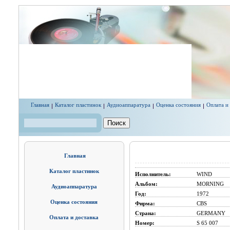
Перейти к основному содержанию
Главная
Каталог пластинок
Аудиоаппаратура
Оценка состояния
Оплата и
Поиск
Форма поиска
Главная
Каталог пластинок
Исполнитель:
WIND
Альбом:
MORNING
Аудиоаппаратура
Год:
1972
Оценка состояния
Фирма:
CBS
Страна:
GERMANY
Оплата и доставка
Номер:
S 65 007