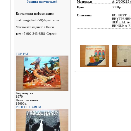
Защита покупателей
Матрицы:
A: 2/600215 
Цена:
3800р.
Контактная информация:
Описание:
КОНВЕРТ: E
ВНУТРЕННИ
mail: sergejfedin59@gmail.com
ЛЕЙБЛЫ: A-E
ВИНИЛ: A-EX
Местонахождение: г.Пенза.
тел: +7 902 343 6581 Сергей
TOE FAT
Год выпуска:
1970
Цена пластинки:
18000р.
PROCOL HARUM