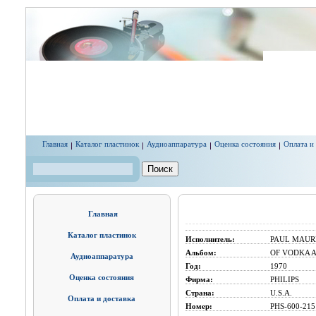
Перейти к основному содержанию
Главная
Каталог пластинок
Аудиоаппаратура
Оценка состояния
Оплата и
Поиск
Форма поиска
Главная
Каталог пластинок
Исполнитель:
PAUL MAUR
Альбом:
OF VODKA 
Аудиоаппаратура
Год:
1970
Оценка состояния
Фирма:
PHILIPS
Страна:
U.S.A.
Оплата и доставка
Номер:
PHS-600-215