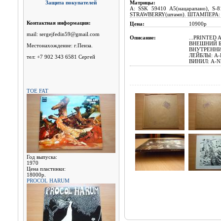
Защита покупателей
Матрицы:
A: SSK 59410 A5(нацарапано), S-8
STRAWBERRY(штамп). ШТАМПЕРА: A -
Контактная информация:
Цена:
10900р
mail: sergejfedin59@gmail.com
Описание:
...PRINTED
ВНЕШНИЙ Б
Местонахождение: г.Пенза.
ВНУТРЕННИ
ЛЕЙБЛЫ: A-E
тел: +7 902 343 6581 Сергей
ВИНИЛ: A-N
TOE FAT
Год выпуска:
1970
Цена пластинки:
18000р.
PROCOL HARUM