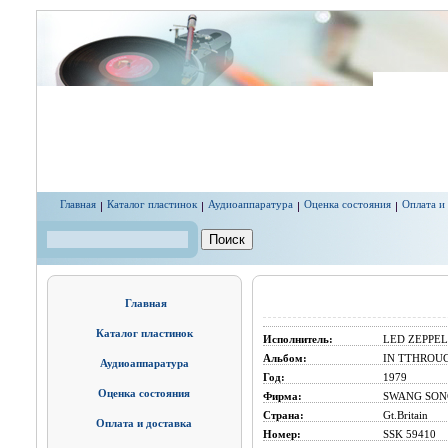
Перейти к основному содержанию
Главная
Каталог пластинок
Аудиоаппаратура
Оценка состояния
Оплата и
Поиск
Форма поиска
Главная
Каталог пластинок
Исполнитель:
LED ZEPPEL
Альбом:
IN TTHROU
Аудиоаппаратура
Год:
1979
Оценка состояния
Фирма:
SWANG SON
Страна:
Gt.Britain
Оплата и доставка
Номер:
SSK 59410