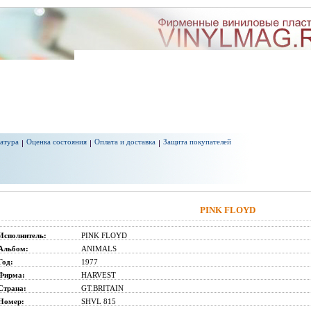
атура
Оценка состояния
Оплата и доставка
Защита покупателей
PINK FLOYD
Исполнитель:
PINK FLOYD
Альбом:
ANIMALS
Год:
1977
Фирма:
HARVEST
Страна:
GT.BRITAIN
Номер:
SHVL 815