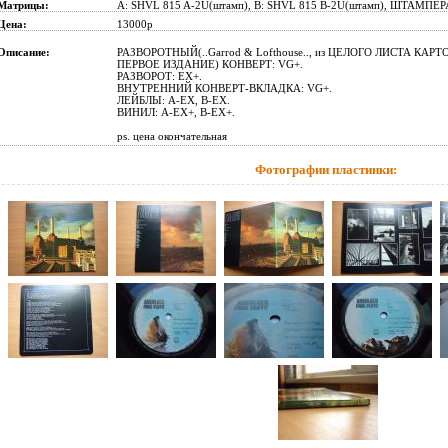
Матрицы:
A: SHVL 815 A-2U(штамп), B: SHVL 815 B-2U(штамп), ШТАМПЕРА: 
Цена:
13000р
Описание:
РАЗВОРОТНЫЙ(..Garrod & Lofthouse.., из ЦЕЛОГО ЛИСТА КАРТ
ПЕРВОЕ ИЗДАНИЕ) КОНВЕРТ: VG+.
РАЗВОРОТ: EX+.
ВНУТРЕННИЙ КОНВЕРТ-ВКЛАДКА: VG+.
ЛЕЙБЛЫ: A-EX, B-EX.
ВИНИЛ: A-EX+, B-EX+.
ps. цена окончательная
Фотографии пластинки: