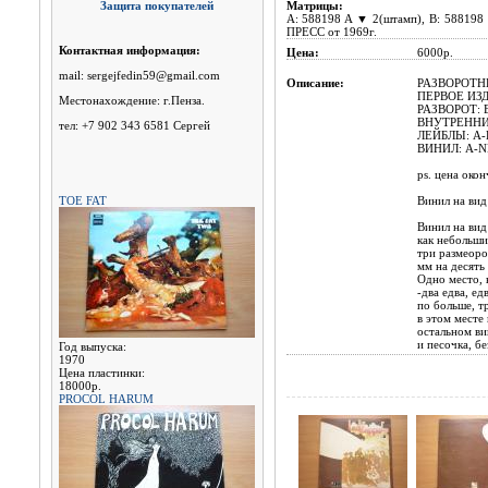
Защита покупателей
Матрицы:
A: 588198 A ▼ 2(штамп), B: 58819
ПРЕСС от 1969г.
Контактная информация:
Цена:
6000р.
mail: sergejfedin59@gmail.com
Описание:
РАЗВОРОТНЫ
ПЕРВОЕ ИЗД
Местонахождение: г.Пенза.
РАЗВОРОТ: 
ВНУТРЕННИЙ
тел: +7 902 343 6581 Сергей
ЛЕЙБЛЫ: A-E
ВИНИЛ: A-N
ps. цена окон
TOE FAT
Винил на вид
Винил на вид 
как небольши
три размеоро
мм на десять
Одно место, н
-два едва, е
по больше, т
в этом месте 
остальном вин
и песочка, бе
Год выпуска:
1970
Цена пластинки:
18000р.
PROCOL HARUM