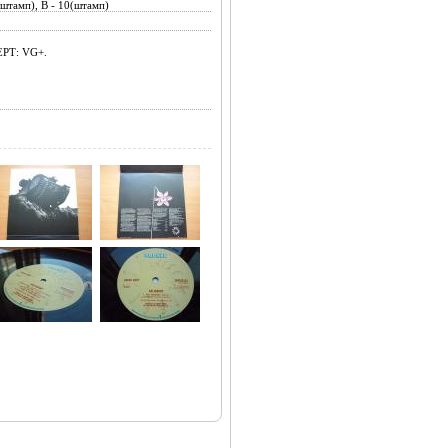
штамп), B - 10(штамп)
РТ: VG+.