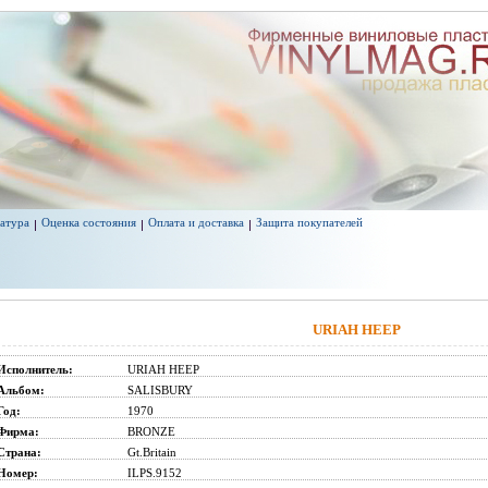
атура
Оценка состояния
Оплата и доставка
Защита покупателей
URIAH HEEP
Исполнитель:
URIAH HEEP
Альбом:
SALISBURY
Год:
1970
Фирма:
BRONZE
Страна:
Gt.Britain
Номер:
ILPS.9152