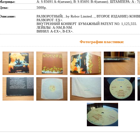
Матрицы:
A: S 85691 A-4(штамп), B: S 85691 B-4(штамп). ШТАМПЕРА: A - 7(
Цена:
5000p.
Описание:
РАЗВОРОТНЫЙ(...by Robor Limited..., ВТОРОЕ ИЗДАНИЕ) КОНВЕ
РАЗВОРОТ: EX+.
ВНУТРЕННИЙ КОНВЕРТ БУМАЖНЫЙ PATENT NO. 1,125,555.
ЛЕЙБЛЫ: A-NM,B-NM.
ВИНИЛ: A-EX+, B-EX+.
Фотографии пластинки: