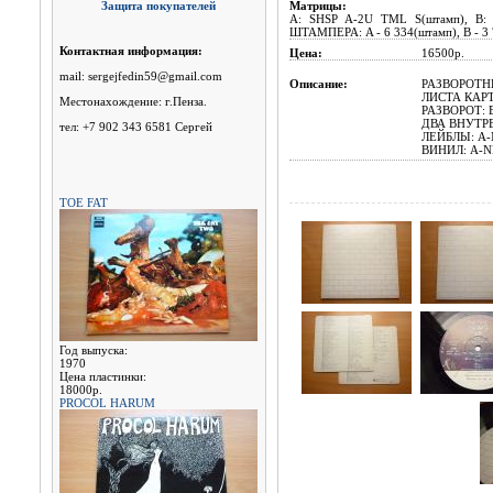
Защита покупателей
Матрицы:
A: SHSP A-2U TML S(штамп), B:
ШТАМПЕРА: A - 6 334(штамп), B - 3 ?
Контактная информация:
Цена:
16500р.
mail: sergejfedin59@gmail.com
Описание:
РАЗВОРОТНЫЙ
ЛИСТА КАРТ
Местонахождение: г.Пенза.
РАЗВОРОТ: 
ДВА ВНУТР
тел: +7 902 343 6581 Сергей
ЛЕЙБЛЫ: A-N
ВИНИЛ: A-NM
TOE FAT
Год выпуска:
1970
Цена пластинки:
18000р.
PROCOL HARUM