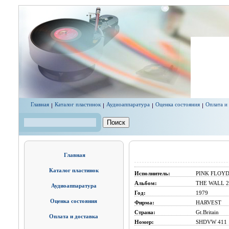
Перейти к основному содержанию
Главная
Каталог пластинок
Аудиоаппаратура
Оценка состояния
Оплата и
Поиск
Форма поиска
Главная
Каталог пластинок
Исполнитель:
PINK FLOY
Альбом:
THE WALL 2
Аудиоаппаратура
Год:
1979
Оценка состояния
Фирма:
HARVEST
Страна:
Gt.Britain
Оплата и доставка
Номер:
SHDVW 411