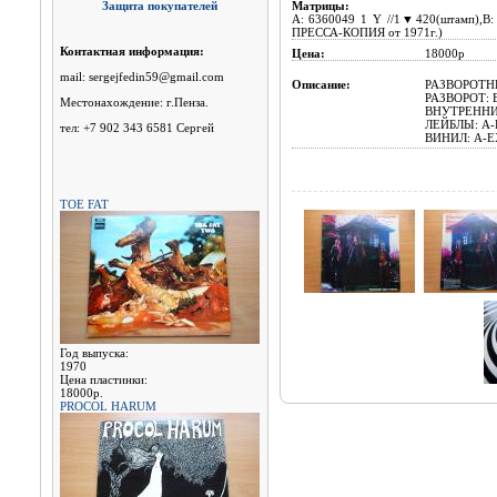
Защита покупателей
Матрицы:
A: 6360049 1 Y //1▼420(штамп),B
ПРЕССА-КОПИЯ от 1971г.)
Контактная информация:
Цена:
18000p
mail: sergejfedin59@gmail.com
Описание:
РАЗВОРОТНЫ
РАЗВОРОТ: 
Местонахождение: г.Пенза.
ВНУТРЕННИ
ЛЕЙБЛЫ: A-E
тел: +7 902 343 6581 Сергей
ВИНИЛ: A-EX
TOE FAT
Год выпуска:
1970
Цена пластинки:
18000р.
PROCOL HARUM