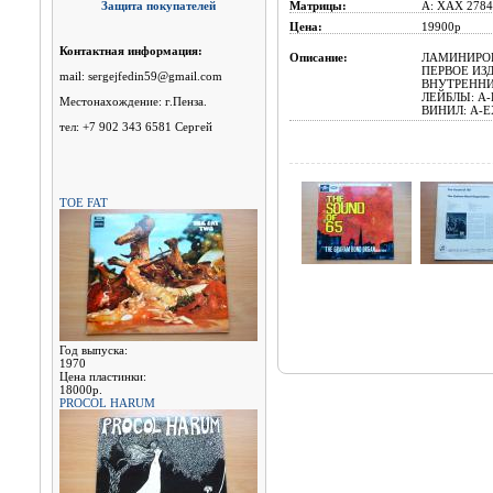
Защита покупателей
Матрицы:
A: XAX 2784
Цена:
19900р
Контактная информация:
Описание:
ЛАМИНИРОВА
ПЕРВОЕ ИЗД
mail: sergejfedin59@gmail.com
ВНУТРЕННИ
ЛЕЙБЛЫ: A-
Местонахождение: г.Пенза.
ВИНИЛ: A-EX
тел: +7 902 343 6581 Сергей
TOE FAT
Год выпуска:
1970
Цена пластинки:
18000р.
PROCOL HARUM