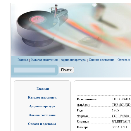
Перейти к основному содержанию
Главная
Каталог пластинок
Аудиоаппаратура
Оценка состояния
Оплата и
Поиск
Форма поиска
Главная
Каталог пластинок
Исполнитель:
THE GRAHA
Альбом:
THE SOUND 
Аудиоаппаратура
Год:
1965
Оценка состояния
Фирма:
COLUMBIA
Страна:
GT.BRITAIN
Оплата и доставка
Номер:
33SX 1711