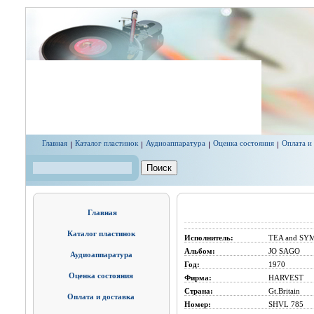
Перейти к основному содержанию
Главная
Каталог пластинок
Аудиоаппаратура
Оценка состояния
Оплата и
Поиск
Форма поиска
Главная
Каталог пластинок
Исполнитель:
TEA and S
Альбом:
JO SAGO
Аудиоаппаратура
Год:
1970
Оценка состояния
Фирма:
HARVEST
Страна:
Gt.Britain
Оплата и доставка
Номер:
SHVL 785