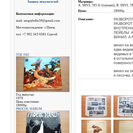
Защита покупателей
Матрицы:
A: SHVL 785 A-1(штамп), B: SHVL 
Цена:
28000p.
Контактная информация:
Описание:
РАЗВОРОТНЫ
mail: sergejfedin59@gmail.com
РАЗВОРОТ: 
Местонахождение: г.Пенза.
ВНУТРЕНН
ЛЕЙБЛЫ: A-
тел: +7 902 343 6581 Сергей
ВИНИЛ: A-
винил на в
едва видим
видимых в 
TOE FAT
в остально
поверхност
винил на зв
и песочка, 
Год выпуска:
1970
Цена пластинки:
18000р.
PROCOL HARUM