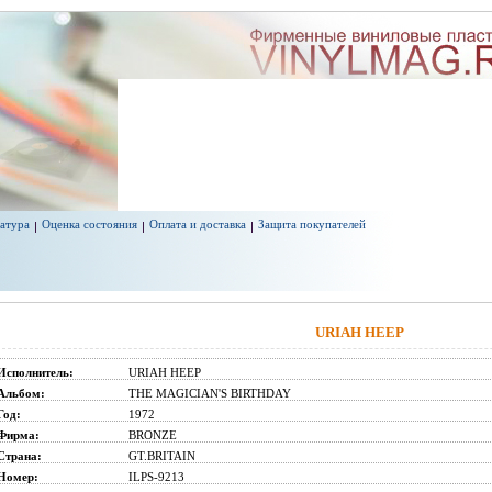
атура
Оценка состояния
Оплата и доставка
Защита покупателей
URIAH HEEP
Исполнитель:
URIAH HEEP
Альбом:
THE MAGICIAN'S BIRTHDAY
Год:
1972
Фирма:
BRONZE
Страна:
GT.BRITAIN
Номер:
ILPS-9213