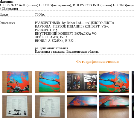
Матрицы:
A: ILPS 9213 A-1U(штамп) G.KONG(нацарапано), B: ILPS 9213 B-1U(штамп) G.KONG(наца
2 GL(штамп)
Цена:
7000р.
Описание:
РАЗВОРОТНЫЙ(..by Robor Ltd..., из ЦЕЛОГО ЛИСТА
КАРТОНА, ПЕРВОЕ ИЗДАНИЕ) КОНВЕРТ: VG+.
РАЗВОРОТ: EX.
ВНУТРЕННИЙ КОНВЕРТ-ВКЛАДКА: VG.
ЛЕЙБЛЫ: A-EX, B-EX.
ВИНИЛ: A-EX/EX+, B-EX+.
ps. цена окончательная.
Пластинка отложена. Владимирская область.
Фотографии пластинки: