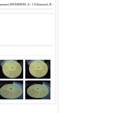
рапано) ШТАМПЕРА: A - 1 GA(штамп), B -