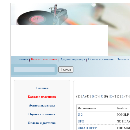
Перейти к основному содержанию
Главная
Каталог пластинок
Аудиоаппаратура
Оценка состояния
Оплата и
Поиск
Форма поиска
Главная
(1)
|
A
(4)
|
B
(5)
|
C
(9)
|
D
(11)
|
E
(4)
Каталог пластинок
Аудиоаппаратура
Исполнитель
Альбом
Оценка состояния
U 2
POP 2LP
UFO
NO HEA
Оплата и доставка
URIAH HEEP
THE MAG