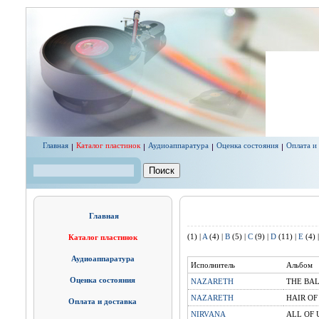
Перейти к основному содержанию
Главная
Каталог пластинок
Аудиоаппаратура
Оценка состояния
Оплата и
Поиск
Форма поиска
Главная
(1)
|
A
(4)
|
B
(5)
|
C
(9)
|
D
(11)
|
E
(4)
Каталог пластинок
Аудиоаппаратура
Исполнитель
Альбом
Оценка состояния
NAZARETH
THE BA
NAZARETH
HAIR OF
Оплата и доставка
NIRVANA
ALL OF 